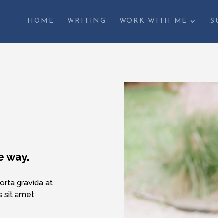
HOME
WRITING
WORK WITH ME
S
e way.
orta gravida at
s sit amet